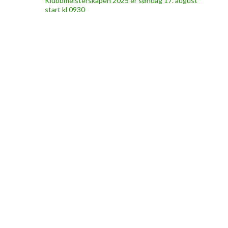
Klubbmeisterskapen 2025 er søndag 17. august
start kl 0930