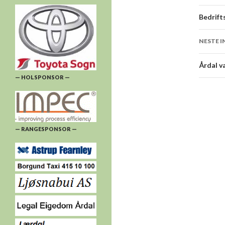
Bedrifts
NESTE 
Årdal v
— HOLSPONSOR —
— RANGESPONSOR —