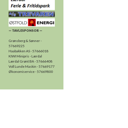
— TAVLESPONSOR —
Grønsberg & Sønner -
57669225
Haabakken AS - 57666018
KIWI Minipris - Lærdal
Lærdal Grønt BA - 57666408
Voll Lunde Maskin - 57669177
Økonomiservice - 57669800