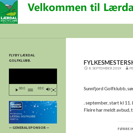
Søk
Lærdal Golfklubb
FLYBY LÆRDAL
GOLFKLUBB.
FYLKESMESTERS
8. SEPTEMBER 2019
P
Videoavspelar
Sunnfjord Golfklubb, s
00:00
03:03
. september, start kl 11.
Fleire har meldt avbud, 
Innl
— GENERALSPONSOR —
FØRRE 