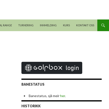
AL RANGE
TURNERING
INNMELDING
KURS
KONTAKT OSS
BANESTATUS
Banestatus, sjå meir
her
.
HISTORIKK