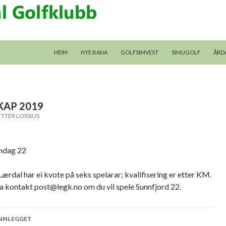
GÅ TIL INNHALDET
HEIM
NYE BANA
GOLFSIMVEST
SIMUGOLF
ÅRD
KAP 2019
ETTER LOSSIUS
øndag 22
 Lærdal har ei kvote på seks spelarar; kvalifisering er etter KM.
ta kontakt post@legk.no om du vil spele Sunnfjord 22.
eggsnavigering
INNLEGGET