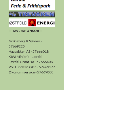
— TAVLESPONSOR —
Grønsberg & Sønner -
57669225
Haabakken AS - 57666018
KIWI Minipris - Lærdal
Lærdal Grønt BA - 57666408
Voll Lunde Maskin - 57669177
Økonomiservice - 57669800