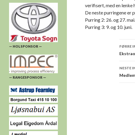
verifisert, med en lenke 
De neste purringene er 
Purring 2: 26. og 27. mai
Purring 3: 9. og 10. juni.
Innl
FØRRE 
— HOLSPONSOR —
Ekstrao
NESTE 
Medlems
— RANGESPONSOR —