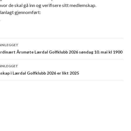
hvor de skal gå inn og verifisere sitt medlemskap.
planlagt gjennomført:
.
eggsnavigering
INNLEGGET
rdinært Årsmøte Lærdal Golfklubb 2026 søndag 10. mai kl 1900
INNLEGGET
kap i Lærdal Golfklubb 2026 er likt 2025