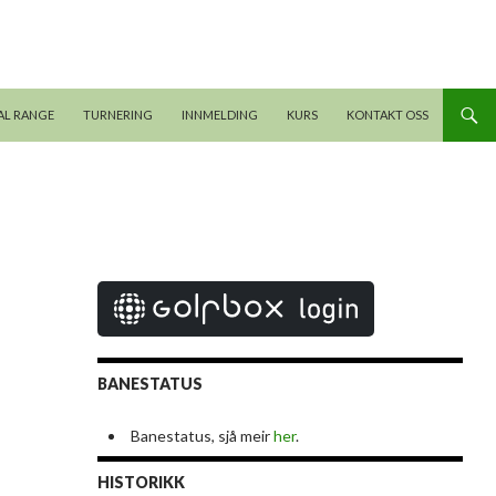
AL RANGE
TURNERING
INNMELDING
KURS
KONTAKT OSS
BANESTATUS
Banestatus, sjå meir
her
.
HISTORIKK