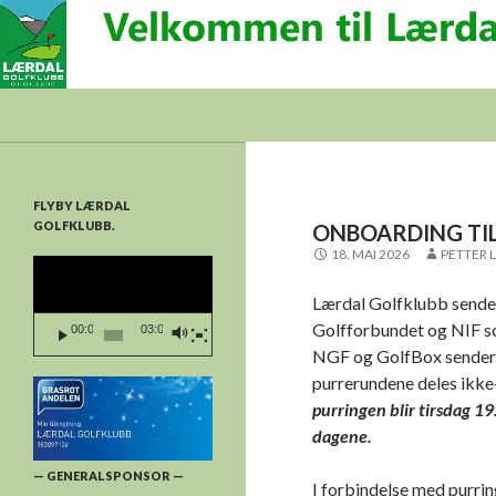
Søk
Lærdal Golfklubb
FLYBY LÆRDAL
GOLFKLUBB.
ONBOARDING TIL 
18. MAI 2026
PETTER 
Videoavspelar
Lærdal Golfklubb sender
Golfforbundet og NIF s
00:00
03:03
NGF og GolfBox sender tr
purrerundene deles ikke-
purringen blir tirsdag 1
dagene.
— GENERALSPONSOR —
I forbindelse med purrin