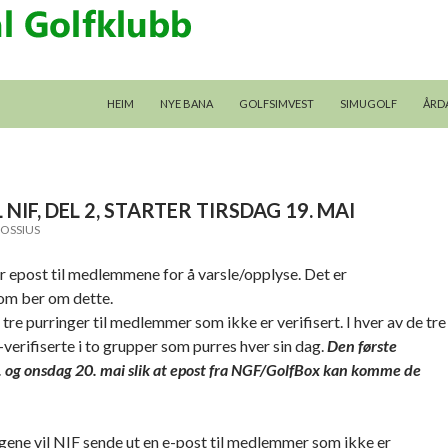
GÅ TIL INNHALDET
HEIM
NYE BANA
GOLFSIMVEST
SIMUGOLF
ÅRD
NIF, DEL 2, STARTER TIRSDAG 19. MAI
LOSSIUS
 epost til medlemmene for å varsle/opplyse. Det er
om ber om dette.
e purringer til medlemmer som ikke er verifisert. I hver av de tre
verifiserte i to grupper som purres hver sin dag.
Den første
9. og onsdag 20. mai slik at epost fra NGF/GolfBox kan komme de
gene vil NIF sende ut en e-post til medlemmer som ikke er