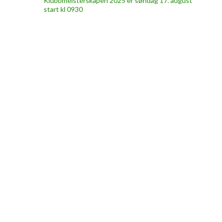
Klubbmeisterskapen 2025 er søndag 17. august
start kl 0930