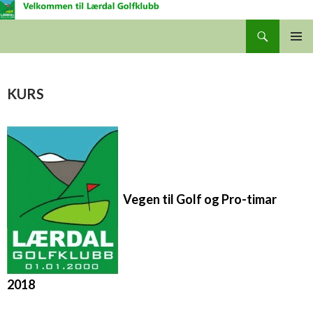
Søk
Lærdal Golfklubb
GÅ
HOVUD
TIL
INNHALDET
KURS
Vegen til Golf og Pro-timar
2018