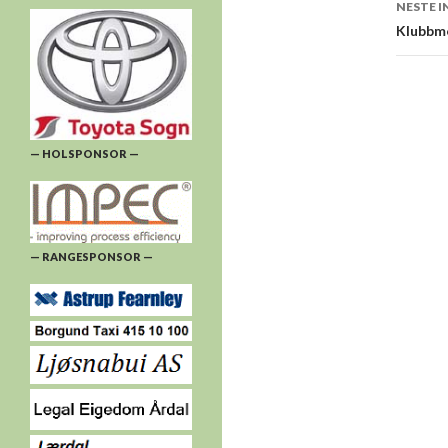
NESTE 
Klubbme
— HOLSPONSOR —
— RANGESPONSOR —