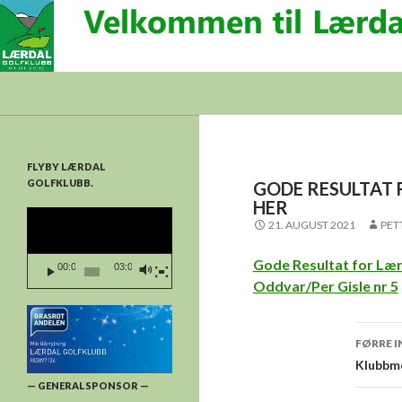
Søk
Lærdal Golfklubb
FLYBY LÆRDAL
GOLFKLUBB.
GODE RESULTAT 
HER
Videoavspelar
21. AUGUST 2021
PET
Gode Resultat for Lærd
00:00
03:03
Oddvar/Per Gisle nr 5
Innl
FØRRE 
Klubbme
— GENERALSPONSOR —