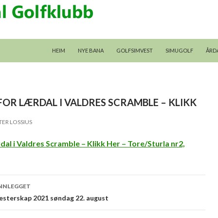
GÅ TIL INNHALDET
HEIM
NYE BANA
GOLFSIMVEST
SIMUGOLF
ÅRD
FOR LÆRDAL I VALDRES SCRAMBLE – KLIKK
TER LOSSIUS
al i Valdres Scramble – Klikk Her – Tore/Sturla nr2,
eggsnavigering
INNLEGGET
sterskap 2021 søndag 22. august