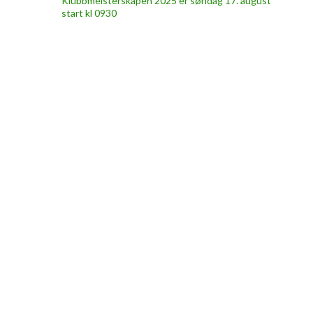
Klubbmeisterskapen 2025 er søndag 17. august
start kl 0930