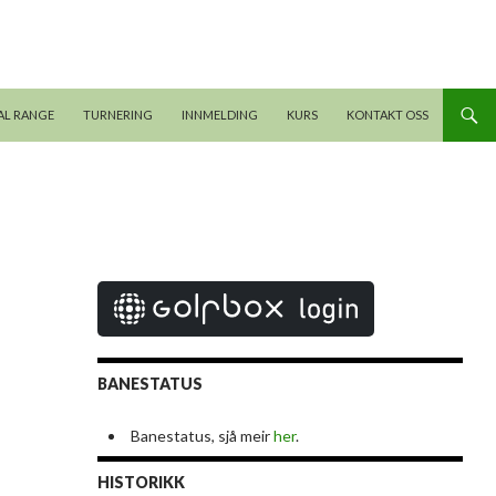
AL RANGE
TURNERING
INNMELDING
KURS
KONTAKT OSS
BANESTATUS
Banestatus, sjå meir
her
.
HISTORIKK