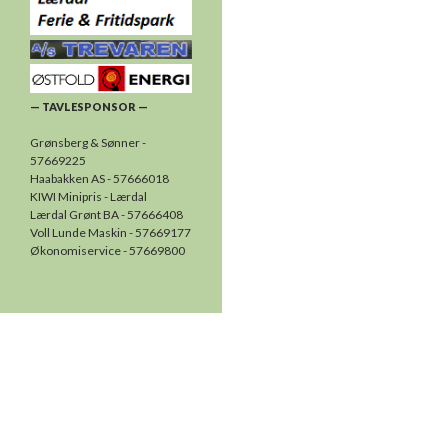
— TAVLESPONSOR —
Grønsberg & Sønner -
57669225
Haabakken AS - 57666018
KIWI Minipris - Lærdal
Lærdal Grønt BA - 57666408
Voll Lunde Maskin - 57669177
Økonomiservice - 57669800