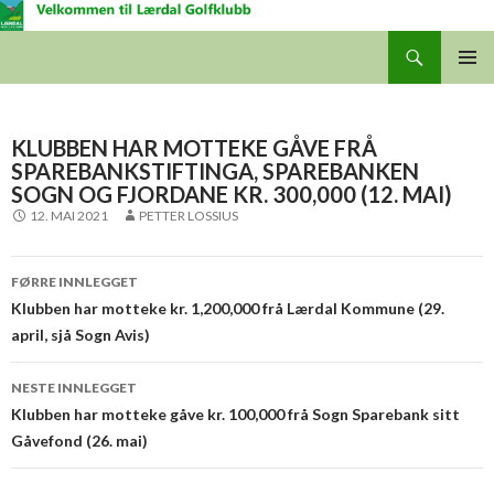
Søk
Lærdal Golfklubb
GÅ
HOVUD
TIL
INNHALDET
KLUBBEN HAR MOTTEKE GÅVE FRÅ
SPAREBANKSTIFTINGA, SPAREBANKEN
SOGN OG FJORDANE KR. 300,000 (12. MAI)
12. MAI 2021
PETTER LOSSIUS
Innleggsnavigering
FØRRE INNLEGGET
Klubben har motteke kr. 1,200,000 frå Lærdal Kommune (29.
april, sjå Sogn Avis)
NESTE INNLEGGET
Klubben har motteke gåve kr. 100,000 frå Sogn Sparebank sitt
Gåvefond (26. mai)