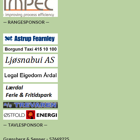
— RANGESPONSOR —
— TAVLESPONSOR —
Grønsberg & Sønner - 57669225