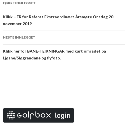
Innleggsnavigering
FØRRE INNLEGGET
Klikk HER for Referat Ekstraordinært Årsmøte Onsdag 20.
november 2019
NESTE INNLEGGET
Klikk her for BANE-TEIKNINGAR med kart området på
Ljøsne/Sløgrandane og flyfoto.