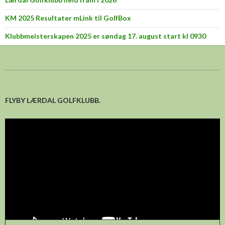
KM 2025 Resultater mLink til GolfBox
Klubbmeisterskapen 2025 er søndag 17. august start kl 0930
FLYBY LÆRDAL GOLFKLUBB.
Videoavspelar