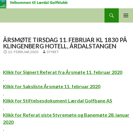
Søk
Lærdal Golfklubb
GÅ
HOVUD
TIL
INNHALDET
ÅRSMØTE TIRSDAG 11. FEBRUAR KL 1830 PÅ
KLINGENBERG HOTELL, ÅRDALSTANGEN
22. FEBRUAR 2020
STYRET
Klikk for Signert Referat fra Årsmøte 11. februar 2020
.
Klikk for Saksliste Årsmøte 11. februar 2020
.
Klikk for Stiftelsesdokument Lærdal Golfbane AS
.
Klikk for Referat siste Styremøte og Banemøte 28. januar
2020
.