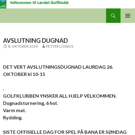
Søk
Lærdal Golfklubb
GÅ
HOVUD
TIL
INNHALDET
AVSLUTNING DUGNAD
8. OKTOBER 2019
PETTER LOSSIUS
DET VERT AVSLUTNINGSDUGNAD LAURDAG 26.
OKTOBER kl 10-15
.
GOLFKLUBBEN YNSKER ALL HJELP VELKOMMEN.
Dugnadsturnering, 6 hol.
Varm mat.
Rydding.
SISTE OFFISIELLE DAG FOR SPEL PÅ BANA ER SØNDAG