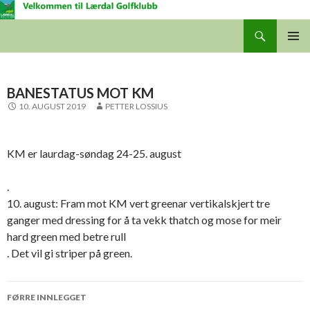
Søk
Lærdal Golfklubb
GÅ
HOVUD
TIL
INNHALDET
BANESTATUS MOT KM
10. AUGUST 2019
PETTER LOSSIUS
KM er laurdag-søndag 24-25. august
.
10. august: Fram mot KM vert greenar vertikalskjert tre
ganger med dressing for å ta vekk thatch og mose for meir
hard green med betre rull
. Det vil gi striper på green.
Innleggsnavigering
FØRRE INNLEGGET