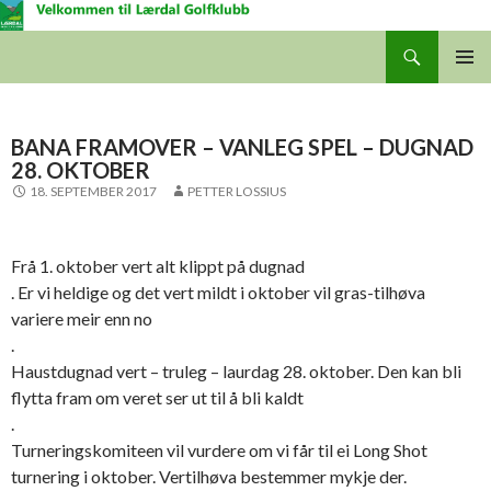
Søk
Lærdal Golfklubb
GÅ
HOVUD
TIL
INNHALDET
BANA FRAMOVER – VANLEG SPEL – DUGNAD
28. OKTOBER
18. SEPTEMBER 2017
PETTER LOSSIUS
Frå 1. oktober vert alt klippt på dugnad
. Er vi heldige og det vert mildt i oktober vil gras-tilhøva
variere meir enn no
.
Haustdugnad vert – truleg – laurdag 28. oktober. Den kan bli
flytta fram om veret ser ut til å bli kaldt
.
Turneringskomiteen vil vurdere om vi får til ei Long Shot
turnering i oktober. Vertilhøva bestemmer mykje der.