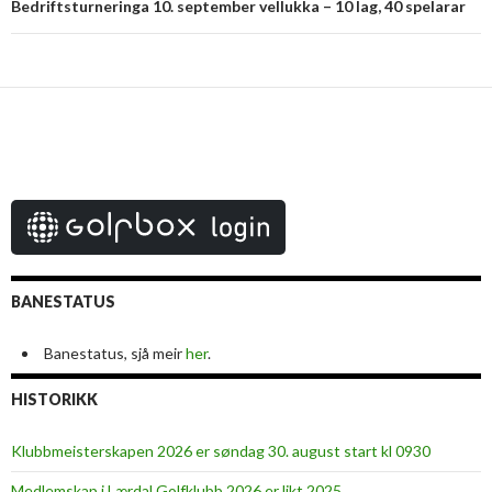
Bedriftsturneringa 10. september vellukka – 10 lag, 40 spelarar
BANESTATUS
Banestatus, sjå meir
her
.
HISTORIKK
Klubbmeisterskapen 2026 er søndag 30. august start kl 0930
Medlemskap i Lærdal Golfklubb 2026 er likt 2025