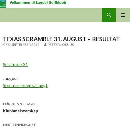
Søk
Lærdal Golfklubb
GÅ
HOVUD
TIL
INNHALDET
TEXAS SCRAMBLE 31. AUGUST – RESULTAT
3. SEPTEMBER 2017
PETTER LOSSIUS
Scramble 31
. august
Sommarserien så langt
Innleggsnavigering
FØRRE INNLEGGET
Klubbmeisterskap
NESTE INNLEGGET