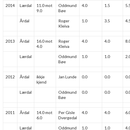
2014
Lærdal
11.0 mot
Oddmund
4.0
1.5
5.
9.0
Bøe
Årdal
Roger
1.0
3.5
4.
Kleiva
2013
Årdal
16.0 mot
Roger
4.0
4.0
8.
4.0
Kleiva
Lærdal
Oddmund
1.0
1.0
2.
Bøe
2012
Årdal
ikkje
Jan Lunde
0.0
0.0
0.
kjend
Lærdal
Oddmund
0.0
0.0
0.
Bøe
2011
Årdal
14.0 mot
Per Gisle
4.0
4.0
6.
6.0
Dvergedal
Lærdal
Oddmund
1.0
1.0
4.