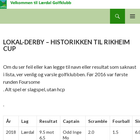
Søk
Lærdal Golfklubb
GÅ
HOVUD
TIL
INNHALDET
LOKAL-DERBY – HISTORIKKEN TIL RIKHEIM
CUP
Om du ser feil eller kan legge til navn eller resultat som saknast
i lista, ver venlig og varsle golfklubben. Før 2016 var første
runden Foursome
. Alt spel er slagspel, utan hcp
.
År
Lag
Resultat
Captain
Scramble
Fourball
Si
2018
Lærdal
9.5 mot
Odd Inge
2.0
1.5
6.
6.5
Mo