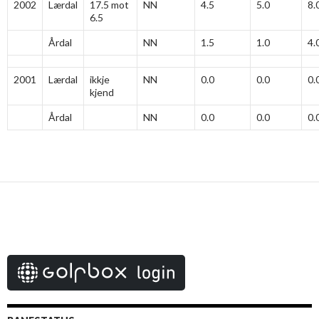
2002
Lærdal
17.5 mot
NN
4.5
5.0
8.
6.5
Årdal
NN
1.5
1.0
4.
2001
Lærdal
ikkje
NN
0.0
0.0
0.
kjend
Årdal
NN
0.0
0.0
0.