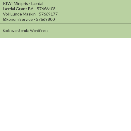
KIWI Minipris - Lærdal
Lærdal Grønt BA - 57666408
Voll Lunde Maskin - 57669177
Økonomiservice - 57669800
Stolt over å bruka WordPress