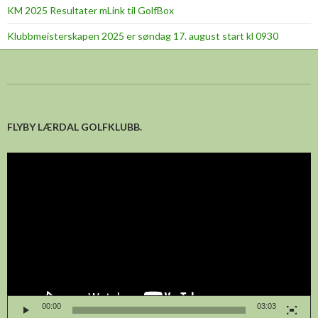
KM 2025 Resultater mLink til GolfBox
Klubbmeisterskapen 2025 er søndag 17. august start kl 0930
FLYBY LÆRDAL GOLFKLUBB.
Videoavspelar
00:00
03:03