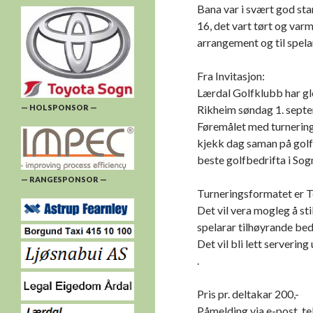
Bana var i svært god sta
16, det vart tørt og varm
arrangement og til spel
Fra Invitasjon:
Lærdal Golfklubb har gle
— HOLSPONSOR —
Rikheim søndag 1. sept
Føremålet med turneringa 
kjekk dag saman på golfb
beste golfbedrifta i Sog
— RANGESPONSOR —
Turneringsformatet er T
Det vil vera mogleg å sti
spelarar tilhøyrande bed
Det vil bli lett serverin
.
Pris pr. deltakar 200,-
Påmelding via e-post, t