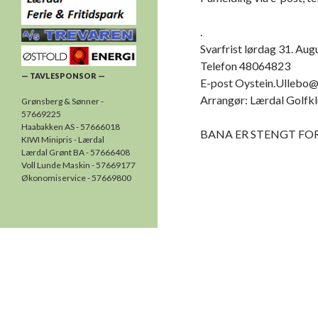
.
Svarfrist lørdag 31. Aug
Telefon 48064823
— TAVLESPONSOR —
E-post Oystein.Ullebo
Arrangør: Lærdal Golfk
Grønsberg & Sønner -
57669225
Haabakken AS - 57666018
BANA ER STENGT FOR
KIWI Minipris - Lærdal
Lærdal Grønt BA - 57666408
Voll Lunde Maskin - 57669177
Økonomiservice - 57669800