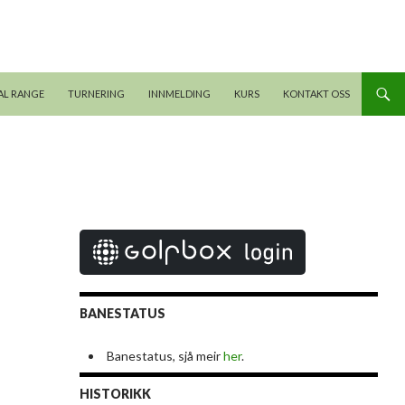
AL RANGE
TURNERING
INNMELDING
KURS
KONTAKT OSS
BANESTATUS
Banestatus, sjå meir
her
.
HISTORIKK