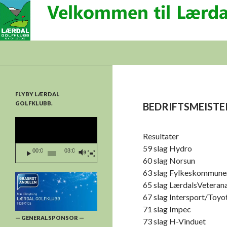
Søk
Lærdal Golfklubb
FLYBY LÆRDAL
GOLFKLUBB.
BEDRIFTSMEISTE
Videoavspelar
Resultater
59 slag Hydro
00:00
03:03
60 slag Norsun
63 slag Fylkeskommune
65 slag LærdalsVeteran
67 slag Intersport/Toyo
71 slag Impec
— GENERALSPONSOR —
73 slag H-Vinduet