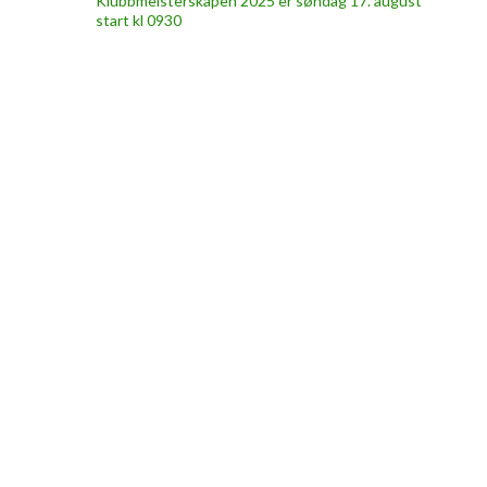
Klubbmeisterskapen 2025 er søndag 17. august
start kl 0930