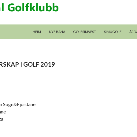
GÅ TIL INNHALDET
HEIM
NYE BANA
GOLFSIMVEST
SIMUGOLF
ÅRD
RSKAP I GOLF 2019
n Sogn&Fjordane
ane
ta