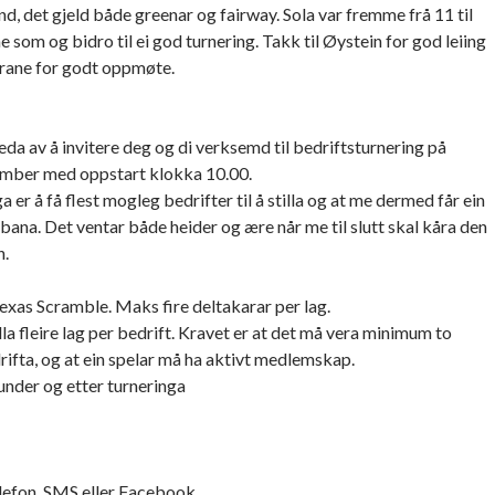
nd, det gjeld både greenar og fairway. Sola var fremme frå 11 til
e som og bidro til ei god turnering. Takk til Øystein for god leiing
arane for godt oppmøte.
da av å invitere deg og di verksemd til bedriftsturnering på
ember med oppstart klokka 10.00.
er å få flest mogleg bedrifter til å stilla og at me dermed får ein
ana. Det ventar både heider og ære når me til slutt skal kåra den
n.
exas Scramble. Maks fire deltakarar per lag.
lla fleire lag per bedrift. Kravet er at det må vera minimum to
rifta, og at ein spelar må ha aktivt medlemskap.
g under og etter turneringa
elefon, SMS eller Facebook